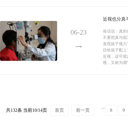
近视也分真
06-23
俗话说：真的
不要把真与假
发现孩子视力
目给孩子配上
近视，这可就
视，又称为调
...
共132条 当前10/14页
首页
前一页
8
9