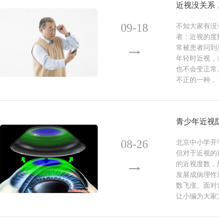
近视没关系
09-18
不知大家有没
者：近视的度
常被患者问到
年轻时近视，
也不会变正常
不正的一种，
青少年近视
08-26
北京中小学开
但对于近视的
的近视度数，
发展成病理性
数飞涨。面对
让小编为大家