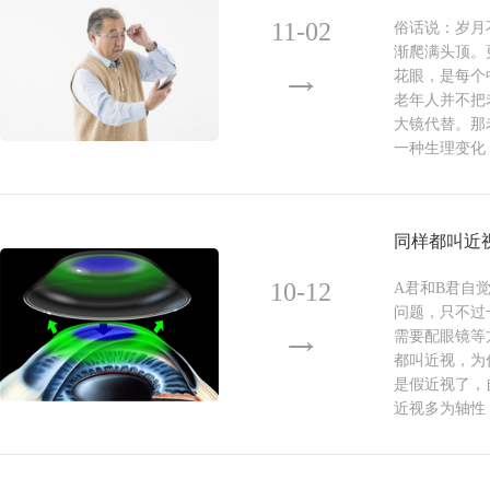
11-02
俗话说：岁月
渐爬满头顶。
花眼，是每个
老年人并不把
大镜代替。那
一种生理变化
同样都叫近
10-12
A君和B君自
问题，只不过
需要配眼镜等
都叫近视，为
是假近视了，
近视多为轴性