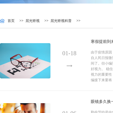
>>
>>
>>
首页
屈光矫视
屈光矫视科普
寒假提前到
01-18
由于疫情原因
自人民日报微
间了。但小编
好视力。 稳
视力的重要性
编接下来要将
眼镜多久换
勤俭节约是中