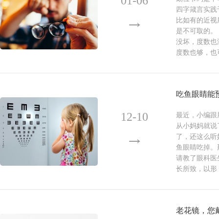
01-06
四字箴言实践
医疗院长 主任医师
董方田
主任医
比如有的近视
是不可取的。
疑难青光眼的诊治
眼底病的诊治，尤其专长于糖
没坏，度数也
度数也够，也
病变、黄斑疾病和视网
吃鱼眼睛能
12-10
最近，小编跟
从小妈妈就说
了，还这么听
鱼眼睛吃掉。
请教了眼科医
长所致，以形
老花镜，您