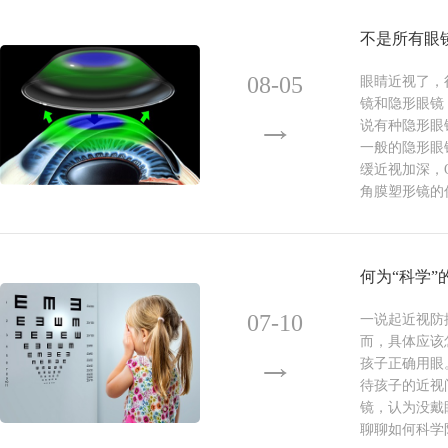
不是所有眼
08-05
眼睛近视了，
镜和隐形眼镜，
说有种隐形眼
一般的隐形眼
缓近视加深，O
角膜塑形镜的
何为“科学”
07-10
一说起近视防
而，具体应该
孩子正确用眼
待孩子的近视
镜，认为没戴
聊聊如何科学