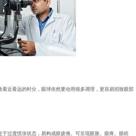
主任医师
肖林
主任医师 眼科教
专长于糖尿病视网膜
儿童视觉发育性眼病诊治
病和视网膜移植
致看近看远的时分，眼球依然要动用很多调理，更容易招致眼部
处于过度慌张状态，易构成眼疲倦。可呈现眼胀、眼疼、眼眶