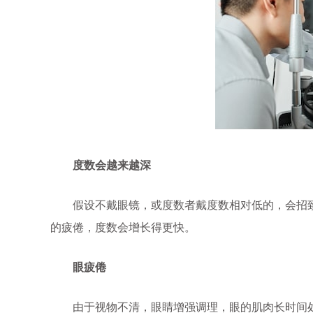
唐炘
医疗院长 主任医师
董方田
擅长疑难青光眼的诊治
眼底病的诊治，尤其
病变、黄斑疾
度数会越来越深
假设不戴眼镜，或度数者戴度数相对低的，会招
的疲倦，度数会增长得更快。
眼疲倦
由于视物不清，眼睛增强调理，眼的肌肉长时间