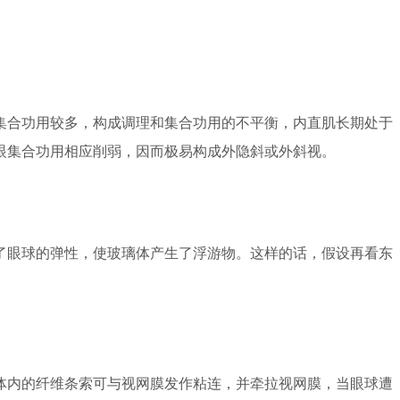
集合功用较多，构成调理和集合功用的不平衡，内直肌长期处于
眼集合功用相应削弱，因而极易构成外隐斜或外斜视。
了眼球的弹性，使玻璃体产生了浮游物。这样的话，假设再看东
体内的纤维条索可与视网膜发作粘连，并牵拉视网膜，当眼球遭